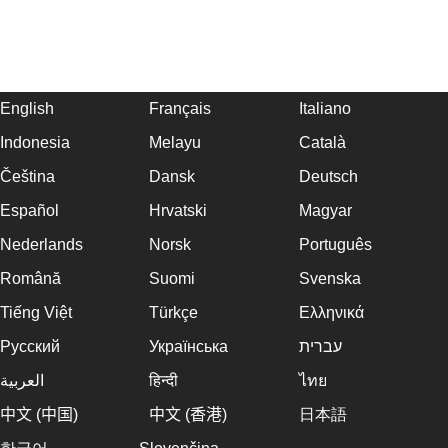
English
Français
Italiano
Indonesia
Melayu
Català
Čeština
Dansk
Deutsch
Español
Hrvatski
Magyar
Nederlands
Norsk
Português
Română
Suomi
Svenska
Tiếng Việt
Türkçe
Ελληνικά
Русский
Українська
עברית
العربية
हिन्दी
ไทย
中文 (中国)
中文 (香港)
日本語