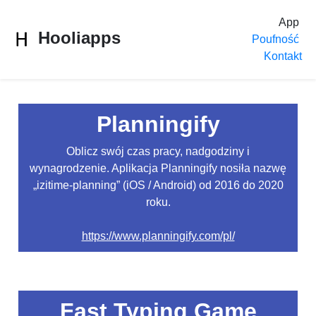
App
Hooliapps
Poufność
Kontakt
Planningify
Oblicz swój czas pracy, nadgodziny i
wynagrodzenie. Aplikacja Planningify nosiła nazwę
„izitime-planning” (iOS / Android) od 2016 do 2020
roku.
https://www.planningify.com/pl/
Fast Typing Game