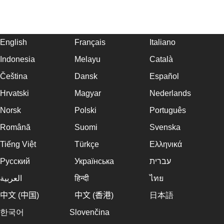
English
Français
Italiano
Indonesia
Melayu
Català
Čeština
Dansk
Español
Hrvatski
Magyar
Nederlands
Norsk
Polski
Português
Română
Suomi
Svenska
Tiếng Việt
Türkçe
Ελληνικά
Русский
Українська
עברית
العربية
हिन्दी
ไทย
中文 (中国)
中文 (香港)
日本語
한국어
Slovenčina