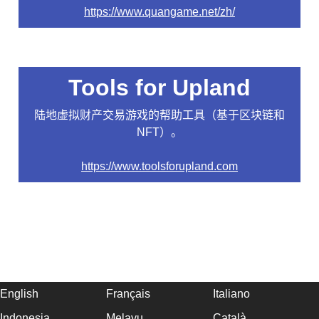
https://www.quangame.net/zh/
Tools for Upland
陆地虚拟财产交易游戏的帮助工具（基于区块链和
NFT）。
https://www.toolsforupland.com
English
Français
Italiano
Indonesia
Melayu
Català