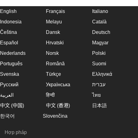
English
Français
Italiano
Indonesia
Melayu
Català
Čeština
Dansk
Deutsch
Español
Hrvatski
Magyar
Nederlands
Norsk
Polski
Português
Română
Suomi
Svenska
Türkçe
Ελληνικά
Русский
Українська
עברית
العربية
हिन्दी
ไทย
中文 (中国)
中文 (香港)
日本語
한국어
Slovenčina
Hợp pháp